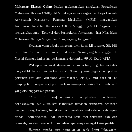
Makassar, Eksepsi Online
-Setelah melaksanakan rangkaian Pengaderan
Mahasiswa Hukum (PMH), BEM bekerja sama dengan Lembaga Dakwah
Asy-syariah Mahasiswa Pencinta Mushollah (MPM) mengadakan
Pembinaan Karakter Mahasiswa (PKR) Minggu, (27/10). Kegiatan ini
mengangkat tema “Berawal dari Peningkatan Aktualisasi Nilai-Nilai Islam
Mahasiswa Menuju Masyarakat Kampus yang Religius.”
Kegiatan yang dibuka langsung oleh Romi Librayanto, SH, MH
ini diikuti 85 mahasiswa dan 70 mahasiswi. Acara yang terselenggara di
Mesjid Kampus Unhas ini, berlangsung dari pukul 09.00-15.00 WITA.
Walaupan hanya dilaksanakan selama sehari, kegiatan ini tidak
hanya diisi dengan pemberian materi. Namun peserta juga mendapatkan
pelatihan esai dari Muhamad Afif Mahfud, SH (Alumni FH-UH). Di
samping itu, para peserta juga diberikan kesempatan untuk ikut lomba esai
yang diselenggarakan panitia.
“Acara ini bertujuan untuk meningkatkan pemahaman,
pengkhayatan, dan aktualisasi mahasiswa terhadap agamanya, sehingga
menjadi orang beriman, bertakwa, dan berakhlak mulia dalam kehidupan
pribadi, bermasyarakat, dan bernegara serta meningkatkan ukhuwah
islamiah,”
ungkap Yusran Adrian dalam laporannya sebagai ketua panitia.
Harapan senada juga diungkapkan oleh Romi Librayanto.