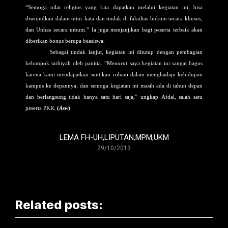
“Semoga nilai religius yang kita dapatkan melalui kegiatan ini, bisa
diwujudkan dalam tutur kata dan tindak di fakultas hukum secara khusus,
dan Unhas secara umum.” Ia juga menjanjikan bagi peserta terbaik akan
diberikan bonus berupa beasiswa.
Sebagai tindak lanjut, kegiatan ini ditutup dengan pembagian
kelompok tarbiyah oleh panitia.
“Menurut saya kegiatan ini sangat bagus
karena kami mendapatkan suntikan rohani dalam menghadapi kehidupan
kampus ke depannya, dan semoga kegiatan ini masih ada di tahun depan
dan berlangsung tidak hanya satu hari saja,”
ungkap
Afdal, salah satu
peserta PKR.
(
Asw
)
LEMA FH-UH
,
LIPUTAN
,
MPM
,
UKM
29/10/2013
Related posts: