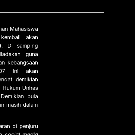
nan Mahasiswa
kembali akan
a). Di samping
diadakan guna
dan kebangsaan
107 ini akan
ndati demikian
m. Hukum Unhas
 Demikian pula
un masih dalam
ran di penjuru
pa
social media