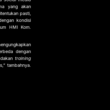
tema yang akan
tentukan pasti,
dengan kondisi
Umum HMI Kom.
 mengungkapkan
Berbeda dengan
gadakan
training
s,” tambahnya.