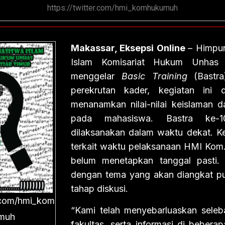
https://twitter.com/hmi_komhukumuh
Makassar, Eksepsi Online
– Himpu
Islam Komisariat Hukum Unhas 
menggelar
Basic Training
(Bastr
perekrutan kader, kegiatan ini 
menanamkan nilai-nilai keislaman 
pada mahasiswa. Bastra ke-
dilaksanakan dalam waktu dekat. Ke
terkait waktu pelaksanaan HMI Ko
belum menetapkan tanggal pasti.
dengan tema yang akan diangkat p
tahap diskusi.
r.com/hmi_kom
“Kami telah menyebarluaskan seleba
muh
fakultas, serta informasi di bebera