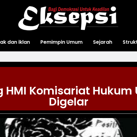
ak dan iklan
Pemimpin Umum
Sejarah
Struk
ng HMI Komisariat Hukum
Digelar