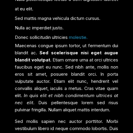
at eu elit.
Sed mattis magna vehicula dictum cursus.
Nulla ac imperdiet justo.
Donec sollicitudin ultricies
molestie.
Maecenas congue ipsum tortor, ut fermentum dui
blandit ac.
Sed scelerisque nisi eget augue
blandit volutpat.
Etiam ornare urna at orci ultrices
faucibus eget eu nunc. Sed nibh ante, mollis non
eros sit amet, posuere blandit orci. In porta
vulputate auctor. Etiam elit nunc, hendrerit vel
convallis aliquet, iaculis a metus. Cras vitae quam
elit.
In quis elit et nibh condimentum ultrices at
nec elit
. Duis pellentesque lorem sed risus
pulvinar fringilla. Nullam aliquet mattis interdum.
Sed mollis sapien nec auctor porttitor. Morbi
vestibulum libero id neque commodo lobortis. Duis