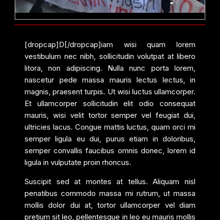
[dropcap]D[/dropcap]iam wisi quam lorem
vestibulum nec nibh, sollicitudin volutpat at libero
litora, non adipiscing. Nulla nunc porta lorem,
nascetur pede massa mauris lectus lectus, in
magnis, praesent turpis. Ut wisi luctus ullamcorper.
Et ullamcorper sollicitudin elit odio consequat
mauris, wisi velit tortor semper vel feugiat dui,
ultricies lacus. Congue mattis luctus, quam orci mi
semper ligula eu dui, purus etiam in doloribus,
semper convallis faucibus omnis donec, lorem id
ligula in vulputate proin rhoncus.
Suscipit sed at montes at tellus. Aliquam nisl
penatibus commodo massa mi rutrum, ut massa
mollis dolor dui at, tortor ullamcorper vel diam
pretium sit leo, pellentesque in leo eu mauris mollis