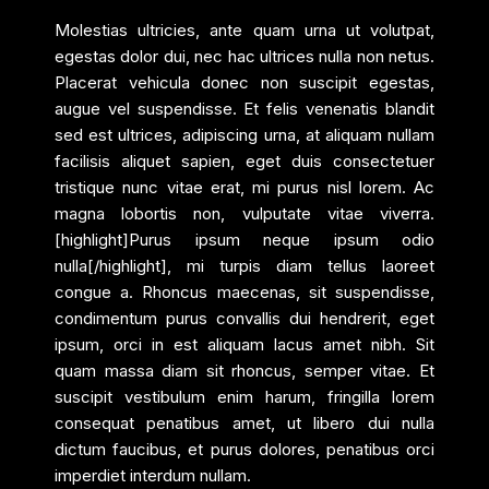
Molestias ultricies, ante quam urna ut volutpat,
egestas dolor dui, nec hac ultrices nulla non netus.
Placerat vehicula donec non suscipit egestas,
augue vel suspendisse. Et felis venenatis blandit
sed est ultrices, adipiscing urna, at aliquam nullam
facilisis aliquet sapien, eget duis consectetuer
tristique nunc vitae erat, mi purus nisl lorem. Ac
magna lobortis non, vulputate vitae viverra.
[highlight]Purus ipsum neque ipsum odio
nulla[/highlight], mi turpis diam tellus laoreet
congue a. Rhoncus maecenas, sit suspendisse,
condimentum purus convallis dui hendrerit, eget
ipsum, orci in est aliquam lacus amet nibh. Sit
quam massa diam sit rhoncus, semper vitae. Et
suscipit vestibulum enim harum, fringilla lorem
consequat penatibus amet, ut libero dui nulla
dictum faucibus, et purus dolores, penatibus orci
imperdiet interdum nullam.