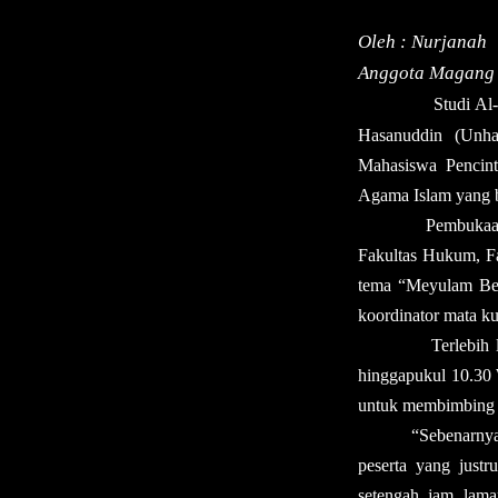
Oleh : Nurjanah
Anggota Magang
Studi Al
Hasanuddin (U
nh
Mahasiswa Pencint
Agama Islam yang b
Pe
mbuka
Fakultas Hukum, Fak
tema “Meyulam Ben
koordinator mata k
Terlebih
hingga
pukul 10.3
untuk membimbing pa
“Sebenarnya
peserta yang justr
setengah jam lama