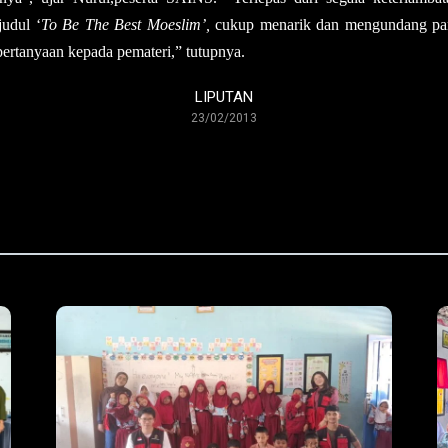
rjudul
‘
To Be The Best Moeslim
’
,
cukup menarik dan mengundang parti
ertanyaan kepada pemater
i,
” t
utupnya
.
LIPUTAN
23/02/2013