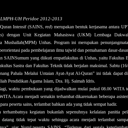
 LMPH-UH Peridoe 2012-2013
-Quran Intensif
(SAINS,
red
)
merupakan bentuk kerjasama antara U
as
) dengan Unit Kegiatan Mahasiswa
(UKM)
Lembaga Dakw
a Mushalla
h
(MPM) Unhas
.
Program ini merupakan penunjang
mata
erorientasi pada pembelajaran ilmu tajwid dan pemahaman dasar-dasar
an
S
AINS
umum yang diikuti
empat
fakultas di Unhas, yaitu Fakultas
ultas Sastra dan Fakultas Teknik tidak berjalan maksimal. Sabtu (
1
6
ang Pahala Melalui Untaian Ayat-Ayat Al-Quran”
ini tidak dapat
di
uliah Pendidikan Agama
Islam
, Dra. Hj. Saimah Idris
.
 lagi, waktu pembukaan yang
dijadwalkan
mulai pukul 08.00 WITA t
0 WITA
.
Acara menjadi semakin terhambat dikarenakan beberapa asiste
ra peserta sains, terlambat bahkan ada yang tidak sempat hadir.
 terhambatnya kegiatan bukanlah sepenuhnya kelalaian panitia pel
u datang tidak tepat waktu sehingga acara menjadi terlambat samp
nya”, ujar Nurul
,
peserta S
AINS
. “Terlepas dari segala keterlambat