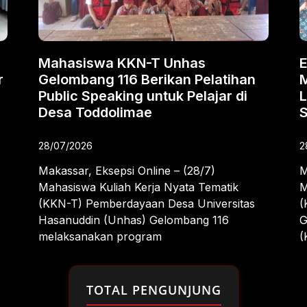
Mahasiswa KKN-T Unhas
E
r
Gelombang 116 Berikan Pelatihan
Public Speaking untuk Pelajar di
L
Desa Toddolimae
28/07/2026
2
Makassar, Eksepsi Online – (28/7)
M
Mahasiswa Kuliah Kerja Nyata Tematik
M
(KKN-T) Pemberdayaan Desa Universitas
(
Hasanuddin (Unhas) Gelombang 116
G
melaksanakan program
(
TOTAL PENGUNJUNG