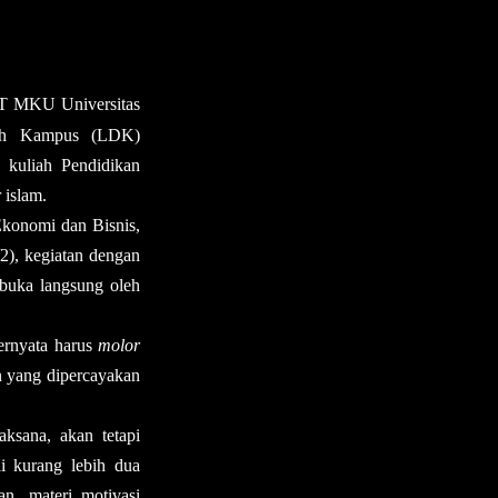
PT MKU Universitas
ah Kampus
(LDK)
 kuliah Pendidikan
 islam.
 Ekonomi dan Bisnis,
/2)
,
kegiatan dengan
buka
langsung
oleh
ernyata
harus
molor
n yang dipercayakan
aksana, akan tetapi
ai kurang lebih dua
an, materi motivasi