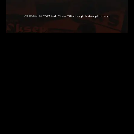
©LPMH-UH 2023 Hak Cipta Dilindungi Undang-Undang