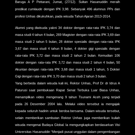
Baruga A P Pettarani, Jumat, (27/12). Sultan Hasanuddin meraih
predikat
cumlaude
dengan IPK 3,98. Sebanyak 496 alumnus PPs dan
profesi Unhas dikukuhkan, pada wisuda Tahun Ajaran 2013-2014.
Alumni yang diwisuda yakni 34 doktor dengan rata-rata IPK 3,74 dan
masa studi 4 tahun 4 bulan, 269 Magister dengan rata-rata IPK 3,69 dan
masa studi 2 tahun 5 bulan, 28 dokter spesialis dengan rata-rata IPK
3,67 dan masa studi 4 tahun 8 bulan, 4 dokter gigi spesialis dengan
rata-rata IPK 3,72 dan masa studi 2 tahun 2 bulan. Kemudian 106
dokter dengan rata-rata IPK 3,72 dan masa studi 2 tahun 4 bulan, 50
Akuntan dengan rata-rata IPK 3,68 dan masa studi 1 tahun, 5 Dokter
Gigi dengan rata-rata IPK 3,70 dan masa studi 2 tahun 3 bulan.
Yang berbeda dalam wisuda kali ini, Rektor Unhas, Prof Dr dr Idrus A
Paturusi saat pembukaan Rapat Senat Terbuka Luar Biasa Unhas,
menampilkan video mengenang 9 tahun Tsunami Aceh yang terjadi
pada 26 Desember 2004 lalu. Melalui video tersebut ia mengajak
kepada seluruh hadirin untuk berdoa bersama. Dalam wisuda tersebut,
selain memberikan sambutan Rektor Unhas juga memberikan kuliah
wisuda mengenai Budaya Global. Ia mengungkapkan berdasarkan Visi
Universitas Hasanuddin “Menjadi pusat unggulan dalam pengembangan