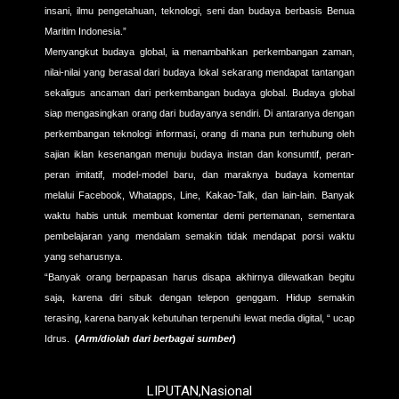
insani, ilmu pengetahuan, teknologi, seni dan budaya berbasis Benua
Maritim Indonesia.”
Menyangkut budaya global, ia menambahkan perkembangan zaman,
nilai-nilai yang berasal dari budaya lokal sekarang mendapat tantangan
sekaligus ancaman dari perkembangan budaya global. Budaya global
siap mengasingkan orang dari budayanya sendiri. Di antaranya dengan
perkembangan teknologi informasi, orang di mana pun terhubung oleh
sajian iklan kesenangan menuju budaya instan dan konsumtif, peran-
peran imitatif, model-model baru, dan maraknya budaya komentar
melalui Facebook, Whatapps, Line, Kakao-Talk, dan lain-lain. Banyak
waktu habis untuk membuat komentar demi pertemanan, sementara
pembelajaran yang mendalam semakin tidak mendapat porsi waktu
yang seharusnya.
“Banyak orang berpapasan harus disapa akhirnya dilewatkan begitu
saja, karena diri sibuk dengan telepon genggam. Hidup semakin
terasing, karena banyak kebutuhan terpenuhi lewat media digital, “ ucap
Idrus.
(
Arm/diolah dari berbagai sumber
)
LIPUTAN
,
Nasional