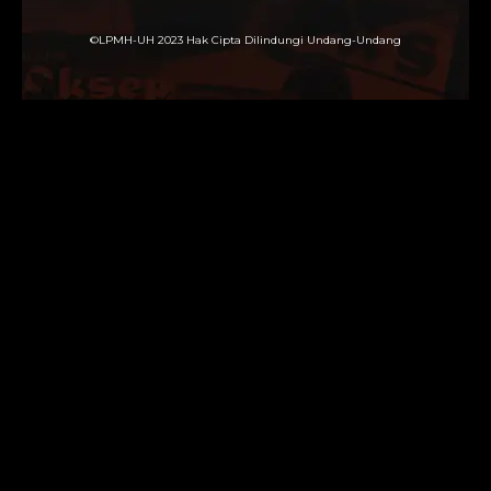
©LPMH-UH 2023 Hak Cipta Dilindungi Undang-Undang