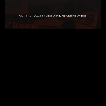
©LPMH-UH 2023 Hak Cipta Dilindungi Undang-Undang