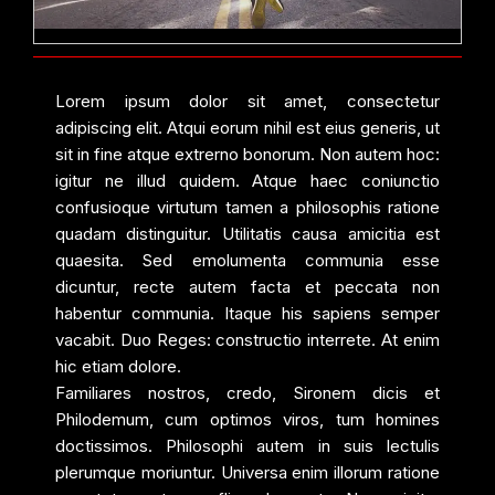
Lorem ipsum dolor sit amet, consectetur
adipiscing elit. Atqui eorum nihil est eius generis, ut
sit in fine atque extrerno bonorum. Non autem hoc:
igitur ne illud quidem. Atque haec coniunctio
confusioque virtutum tamen a philosophis ratione
quadam distinguitur. Utilitatis causa amicitia est
quaesita. Sed emolumenta communia esse
dicuntur, recte autem facta et peccata non
habentur communia. Itaque his sapiens semper
vacabit. Duo Reges: constructio interrete. At enim
hic etiam dolore.
Familiares nostros, credo, Sironem dicis et
Philodemum, cum optimos viros, tum homines
doctissimos. Philosophi autem in suis lectulis
plerumque moriuntur. Universa enim illorum ratione