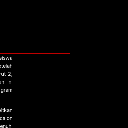
siswa
telah
rut 2,
n ini
agram
itkan
calon
menuhi