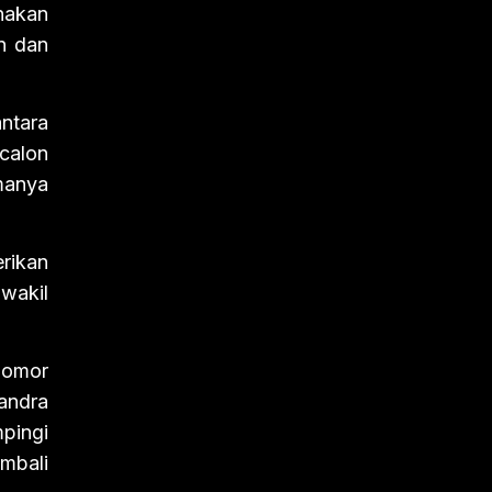
nakan
n dan
ntara
calon
manya
rikan
wakil
nomor
andra
mpingi
mbali