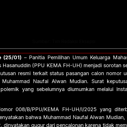
Sumber: Tim Redaksi Eksepsi
 (25/01)
– Panitia Pemilihan Umum Keluarga Maha
as Hasanuddin (PPU KEMA FH-UH) menjadi sorotan se
putusan resmi terkait status pasangan calon nomor u
an Muhammad Naufal Alwan Mudian. Surat keputusa
ri polemik yang sebelumnya diumumkan melalui Inst
Nomor 008/B/PPU/KEMA FH-UH/I/2025 yang diterb
menyatakan bahwa Muhammad Naufal Alwan Mudian, 
2, dinyatakan gugur dari pencalonan karena tidak me