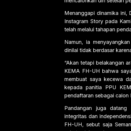
mencalonkan diri setelah 
Menanggapi dinamika ini, 
Instagram Story pada Kami
telah melalui tahapan pend
Namun, ia menyayangkan k
dinilai tidak berdasar kar
“Akan tetapi belakangan ara
KEMA FH-UH bahwa saya te
membuat saya kecewa dan
kepada panitia PPU KEMA
pendaftaran sebagai calon
Pandangan juga datang 
integritas dan independen
FH-UH, sebut saja Semang