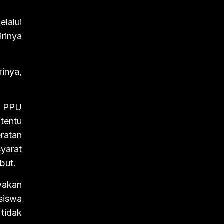
lalui
rinya
inya,
ri PPU
tentu
ratan
yarat
but.
yakan
siswa
tidak