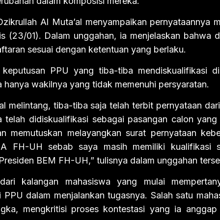
perubahan dalam komposisi mereka.
Dzikrullah Al Muta’al menyampaikan pernyataannya me
s (23/01). Dalam unggahan, ia menjelaskan bahwa di
aftaran sesuai dengan ketentuan yang berlaku.
eputusan PPU yang tiba-tiba mendiskualifikasi dir
ena hanya wakilnya yang tidak memenuhi persyaratan.
l melintang, tiba-tiba saja telah terbit pernyataan da
lah didiskualifikasi sebagai pasangan calon yang 
 memutuskan melayangkan surat pernyataan kebe
 FH-UH sebab saya masih memiliki kualifikasi s
 Presiden BEM FH-UH,” tulisnya dalam unggahan terse
dari kalangan mahasiswa yang mulai mempertan
si PPU dalam menjalankan tugasnya. Salah satu maha
ka, mengkritisi proses kontestasi yang ia anggap 