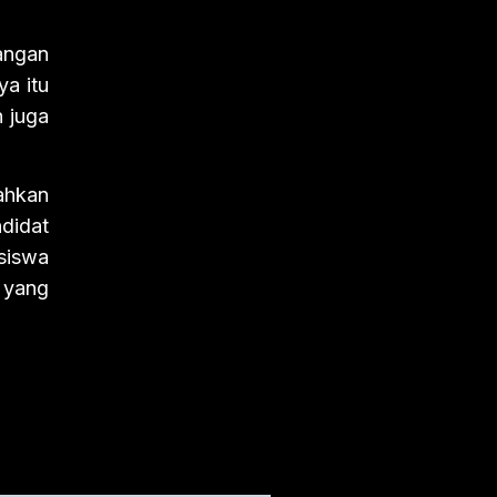
kangan
a itu
n juga
ahkan
didat
asiswa
yang