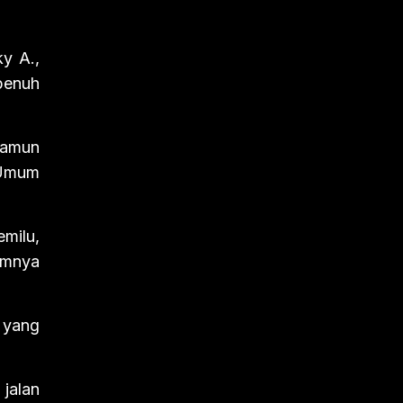
y A.,
penuh
namun
 Umum
milu,
nimnya
 yang
 jalan