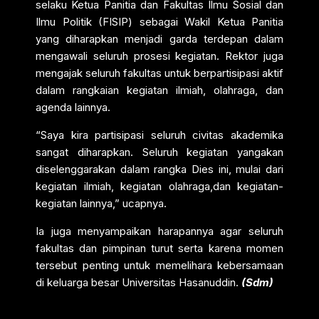
selaku Ketua Panitia dan Fakultas Ilmu Sosial dan
Ilmu Politik (FISIP) sebagai Wakil Ketua Panitia
yang diharapkan menjadi garda terdepan dalam
mengawali seluruh prosesi kegiatan. Rektor juga
mengajak seluruh fakultas untuk berpartisipasi aktif
dalam rangkaian kegiatan ilmiah, olahraga, dan
agenda lainnya.
“Saya kira partisipasi seluruh civitas akademika
sangat diharapkan. Seluruh kegiatan yangakan
diselenggarakan dalam rangka Dies ini, mulai dari
kegiatan ilmiah, kegiatan olahraga,dan kegiatan-
kegiatan lainnya,” ucapnya.
Ia juga menyampaikan harapannya agar seluruh
fakultas dan pimpinan turut serta karena momen
tersebut penting untuk memelihara kebersamaan
di keluarga besar Universitas Hasanuddin.
(Sdm)