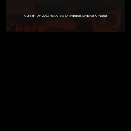
©LPMH-UH 2023 Hak Cipta Dilindungi Undang-Undang