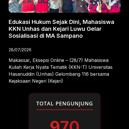
Edukasi Hukum Sejak Dini, Mahasiswa
KKN Unhas dan Kejari Luwu Gelar
Sosialisasi di MA Sampano
28/07/2026
Makassar, Eksepsi Online – (28/7) Mahasiswa
Kuliah Kerja Nyata Tematik (KKN-T) Universitas
Hasanuddin (Unhas) Gelombang 116 bersama
Kejaksaan Negeri (Kejari)
TOTAL PENGUNJUNG
970