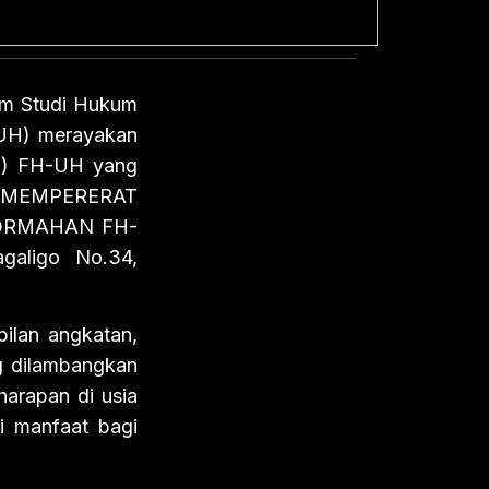
am Studi Hukum
-UH) merayakan
N) FH-UH yang
 MEMPERERAT
ORMAHAN FH-
galigo No.34,
pilan angkatan,
g dilambangkan
harapan di usia
 manfaat bagi