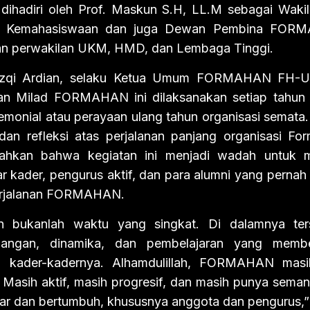
t dihadiri oleh Prof. Maskun S.H, LL.M sebagai Wak
n Kemahasiswaan dan juga Dewan Pembina FOR
n perwakilan UKM, HMD, dan Lembaga Tinggi.
qi Ardian, selaku Ketua Umum FORMAHAN FH-U
n Milad FORMAHAN ini dilaksanakan setiap tahun
onial atau perayaan ulang tahun organisasi semata.
dan refleksi atas perjalanan panjang organisasi F
ahkan bahwa kegiatan ini menjadi wadah untuk me
tar kader, pengurus aktif, dan para alumni yang pernah
perjalanan FORMAHAN.
un bukanlah waktu yang singkat. Di dalamnya ter
juangan, dinamika, dan pembelajaran yang membe
n kader-kadernya. Alhamdulillah, FORMAHAN masih
i. Masih aktif, masih progresif, dan masih punya seman
ajar dan bertumbuh, khususnya anggota dan pengurus,”