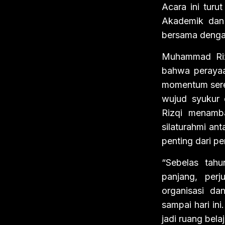
Acara ini turu
Akademik da
bersama denga
Muhammad Riz
bahwa perayaa
momentum serem
wujud syukur 
Rizqi menamb
silaturahmi an
penting dari 
“Sebelas tah
panjang, per
organisasi da
sampai hari in
jadi ruang bel