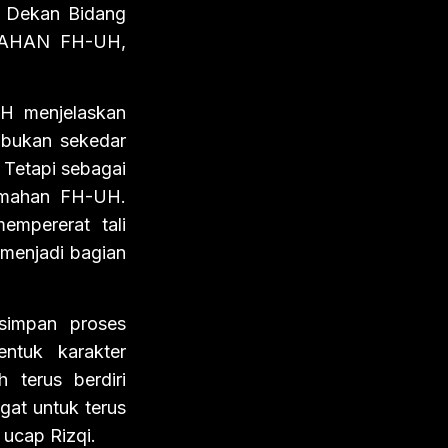
il Dekan Bidang
MAHAN FH-UH,
H menjelaskan
 bukan sekedar
 Tetapi sebagai
ormahan FH-UH.
mpererat tali
 menjadi bagian
simpan proses
ntuk karakter
 terus berdiri
gat untuk terus
 ucap Rizqi.