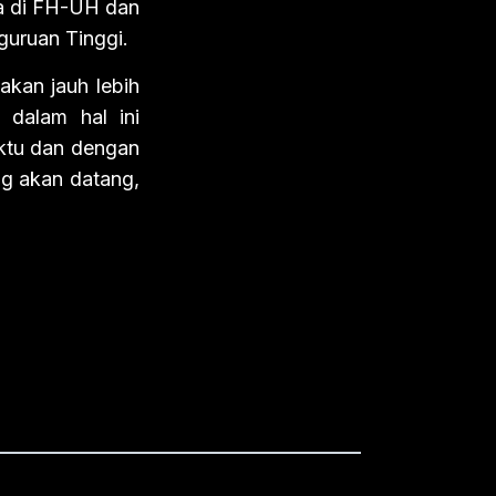
ya di FH-UH dan
guruan Tinggi.
kan jauh lebih
 dalam hal ini
ktu dan dengan
ng akan datang,