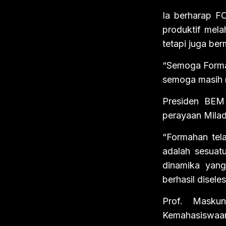
Ia berharap F
produktif mela
tetapi juga ber
“Semoga Forma
semoga masih 
Presiden BEM
perayaan Milad
“Formahan tel
adalah sesuat
dinamika yang
berhasil disel
Prof. Masku
Kemahasiswaa