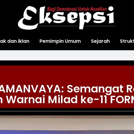
ak dan iklan
Pemimpin Umum
Sejarah
Struk
MANVAYA: Semangat Re
 Warnai Milad ke-11 FO