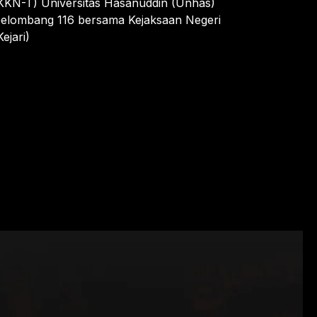
KKN-T) Universitas Hasanuddin (Unhas)
elombang 116 bersama Kejaksaan Negeri
Kejari)