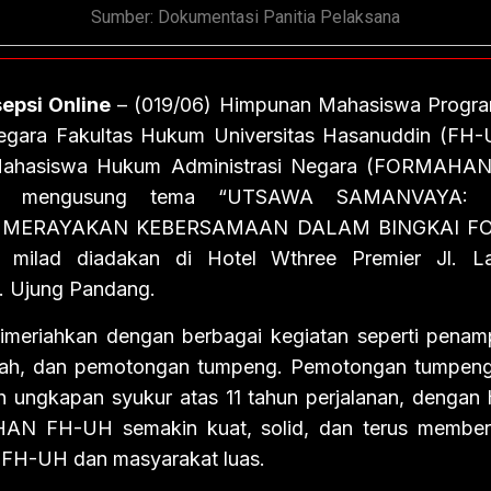
Sumber: Dokumentasi Panitia Pelaksana
epsi Online
– (019/06) Himpunan Mahasiswa Progr
Negara Fakultas Hukum Universitas Hasanuddin (FH
Mahasiswa Hukum Administrasi Negara (FORMAHA
an mengusung tema “UTSAWA SAMANVAYA:
, MERAYAKAN KEBERSAMAAN DALAM BINGKAI F
n milad diadakan di Hotel Wthree Premier Jl. La
. Ujung Pandang.
 dimeriahkan dengan berbagai kegiatan seperti penam
iah, dan pemotongan tumpeng. Pemotongan tumpen
 ungkapan syukur atas 11 tahun perjalanan, dengan 
AN FH-UH semakin kuat, solid, dan terus memberi
 FH-UH dan masyarakat luas.