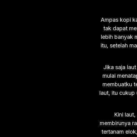
Ampas kopi ka
tak dapat me
lebih banyak
itu, setelah m
Jika saja la
mulai menata
membuatku te
laut, itu cuku
Kini laut
membirunya ras
tertanam elok