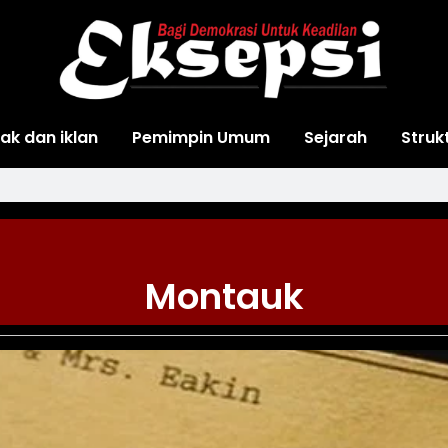
ak dan iklan
Pemimpin Umum
Sejarah
Struk
Montauk