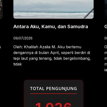
Antara Aku, Kamu, dan Samudra
G
09/07/2026
0
u
Oleh: Khalilah Azalia M. Aku bertemu
O
dengannya di bulan April, seperti berdiri di
m
tepi laut yang tenang, tidak bergelombang,
m
tidak
m
i
TOTAL PENGUNJUNG