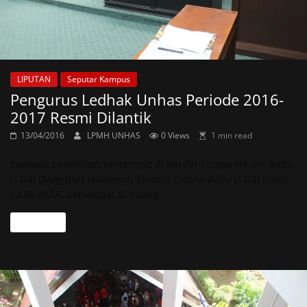
LIPUTAN
Seputar Kampus
Pengurus Ledhak Unhas Periode 2016-
2017 Resmi Dilantik
13/04/2016
LPMH UNHAS
0 Views
1 min read
Suasana pelantikan bertempat di Harifin Tumpa FH-UH, Rabu
(13/4) [Mag:Nof] Makassar, Eksepsi Online-Rabu (13/4) pukul
14.00 WITA, bertempat di Ruang
Read more