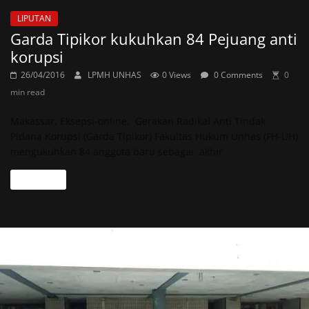
LIPUTAN
Garda Tipikor kukuhkan 84 Pejuang anti
korupsi
26/04/2016
LPMH UNHAS
0 Views
0 Comments
0
min read
Makassar, Eksepsi-online. Gerakan Radikal Anti Tindak
Pidana Korupsi (Garda Tipikor) Fakultas Hukum Unhas (FH-UH)
mengukuhkan 84 anggota baru sebagai akhir
Read more