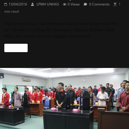
13/04/2016
LPMH UNHAS
0 Views
0 Comments
1
min read
Foto bersama juri dan keempat mahasiswa berprestasi FH-
UH, Senin(11/4) [Mag:AF] Makassar, Eksepsi Online– Andi
Muh. Faiz Adani terpilih sebagai mahasiswa
Read more