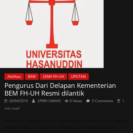
Aktifitas
BEM
LEMA FH-UH
LIPUTAN
Pengurus Dari Delapan Kementerian
BEM FH-UH Resmi dilantik
26/04/2016
LPMH UNHAS
0 Views
0 Comments
1
min read
Makassar – Eksepsi Online. Bertempat di Aula Promosi Doktor
Fakultas Hukum Unhas (FH-UH),Sejumlah pengurus dari