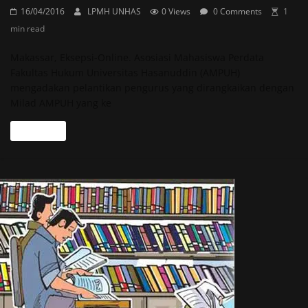
16/04/2016
LPMH UNHAS
0 Views
0 Comments
1
min read
Makassar, Eksepsi-Online. Asosiasi Mahasiswa Perdata
Fakultas Hukum Universitas Hasanuddin (AMPUH)
mengadakan pelantikan pengurus yang dirangkaikan dengan
Milad AMPUH yang ke
Read more