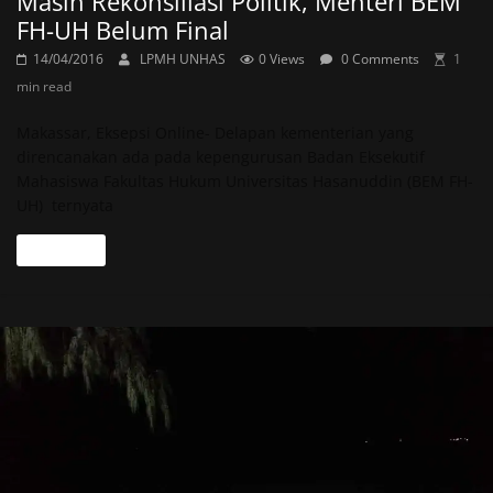
Masih Rekonsiliasi Politik, Menteri BEM
FH-UH Belum Final
14/04/2016
LPMH UNHAS
0 Views
0 Comments
1
min read
Makassar, Eksepsi Online- Delapan kementerian yang
direncanakan ada pada kepengurusan Badan Eksekutif
Mahasiswa Fakultas Hukum Universitas Hasanuddin (BEM FH-
UH) ternyata
Read more