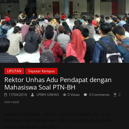
LIPUTAN
Seputar Kampus
Rektor Unhas Adu Pendapat dengan
Mahasiswa Soal PTN-BH
17/04/2016
LPMH UNHAS
0 Views
0 Comments
2
min read
Makassar, Eksepsi – Online. Dua hari setelah aksi yang
dilakukan oleh Mahasiswa Unhas yang tergabung dalam
Aliansi Unhas bersatu (Baca