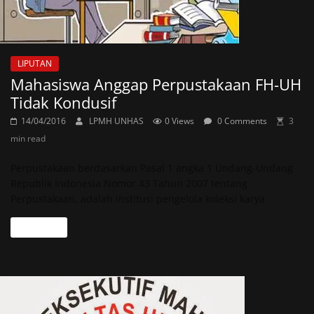
LIPUTAN
Mahasiswa Anggap Perpustakaan FH-UH
Tidak Kondusif
14/04/2016
LPMH UNHAS
0 Views
0 Comments
3
min read
Perpustakaan berdasarkan Pasal 1 angka 1 Undang-Undang
Republik Indonesia Nomor 43 Tahun 2007 tentang
Perpustakaan, adalah institusi pengelola koleksi karya
Read more