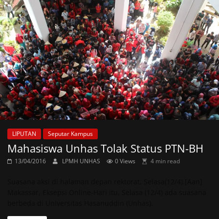
LIPUTAN
Seputar Kampus
Mahasiswa Unhas Tolak Status PTN-BH
13/04/2016
LPMH UNHAS
0 Views
4 min read
Suasana aksi di halaman depan rektorat, Selasa(12/4).[Aan]
Makassar, Eksepsi Online-Hari itu, Selasa (12/4) ada suasana
berbeda di Universitas Hasanuddin (Unhas).