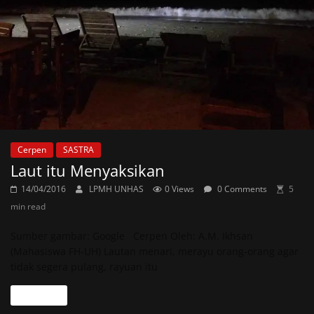
Cerpen
SASTRA
Laut itu Menyaksikan
14/04/2016
LPMH UNHAS
0 Views
0 Comments
5
min read
Sumber gambar: Google Cerpen Oleh: A.M. Ikhsan
(Mahasiswa FH-UH) Lautan menari, merayu orang-orang agar
tidak segera pulang, rayuan itu
Read more