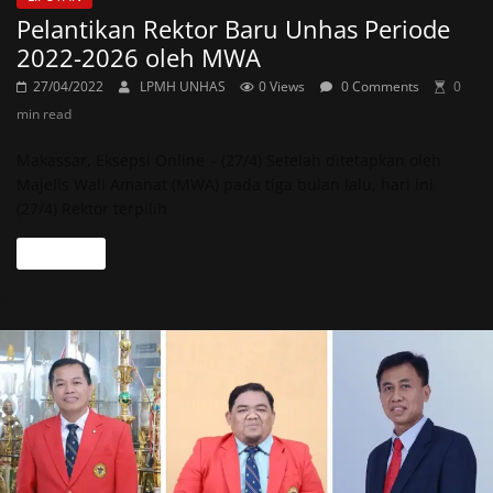
Pelantikan Rektor Baru Unhas Periode
2022-2026 oleh MWA
27/04/2022
LPMH UNHAS
0 Views
0 Comments
0
min read
Makassar, Eksepsi Online – (27/4) Setelah ditetapkan oleh
Majelis Wali Amanat (MWA) pada tiga bulan lalu, hari ini
(27/4) Rektor terpilih
Read more