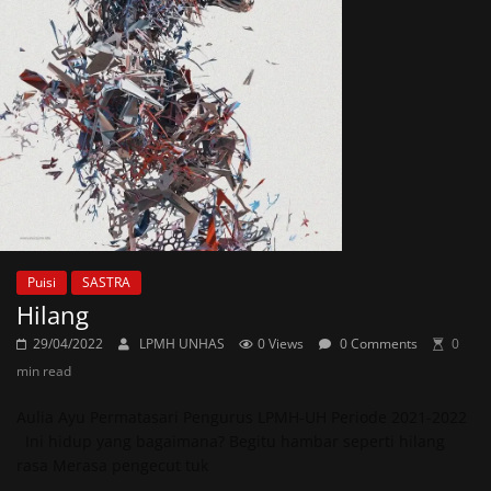
Puisi
SASTRA
Hilang
29/04/2022
LPMH UNHAS
0 Views
0 Comments
0
min read
Aulia Ayu Permatasari Pengurus LPMH-UH Periode 2021-2022
Ini hidup yang bagaimana? Begitu hambar seperti hilang
rasa Merasa pengecut tuk