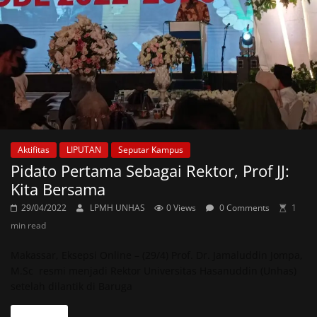
Aktifitas
LIPUTAN
Seputar Kampus
Pidato Pertama Sebagai Rektor, Prof JJ:
Kita Bersama
29/04/2022
LPMH UNHAS
0 Views
0 Comments
1
min read
Makassar, Eksepsi Online – (29/4) Prof. Dr. Jamaluddin Jompa,
M.Sc resmi menjadi Rektor Universitas Hasanuddin (Unhas)
setelah dilantik di Baruga
Read more