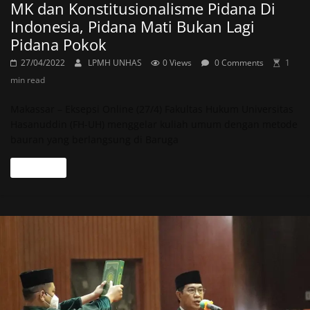
MK dan Konstitusionalisme Pidana Di
Indonesia, Pidana Mati Bukan Lagi
Pidana Pokok
27/04/2022
LPMH UNHAS
0 Views
0 Comments
1
min read
Makassar – Eksepsi Online (27/4) Fakultas Hukum Universitas
Hasanuddin (FH-UH) menggelar kuliah umum dengan metode
bauran yang berlangsung di Baruga
Read more