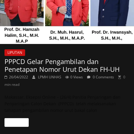
LIPUTAN
PPPCD Gelar Pengambilan dan
Penetapan Nomor Urut Dekan FH-UH
26/04/2022
LPMH UNHAS
0 Views
0 Comments
0
min read
Makassar, Eksepsi Online – (26/4) Panitia Penjaringan dan
Penyaringan Calon Dekan (PPPCD) telah melaksanakan
tahapan pengambilan nomor urut bakal calon
Read more