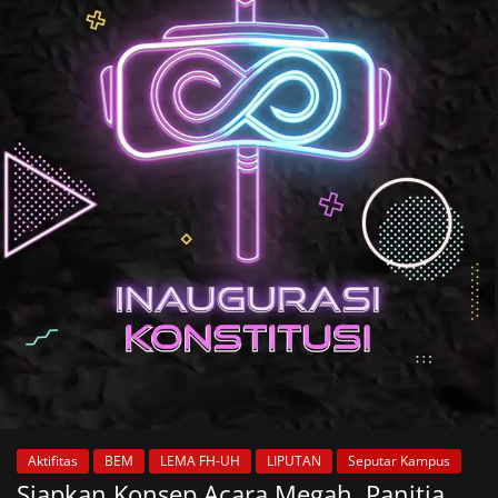
Aktifitas
BEM
LEMA FH-UH
LIPUTAN
Seputar Kampus
Siapkan Konsep Acara Megah, Panitia