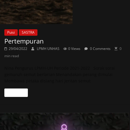
Puisi
SASTRA
Pertempuran
29/04/2022
LPMH UNHAS
0 Views
0 Comments
0
min read
Nina Pengurus LPMH-UH Periode 2021-2022 Sorak sorai
gemuruh semut berlarian Menandakan perang dimulai
Membawa petaka disiang hari Jeritan semut
Read more