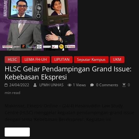
HLSC
LEMA FH-UH
LIPUTAN
Seputar Kampus
UKM
HLSC Gelar Pendampingan Grand Issue:
Kebebasan Ekspresi
24/04/2022
LPMH UNHAS
1 Views
0 Comments
0
min read
Makassar, Eksepsi Online – (24/4) Hasanuddin Law Study
Centre (HLSC) menggelar kegiatan pendampingan grand issue
dengan tema ‘Kebebasan Berekspresi’. Kegiatan ini
Read more