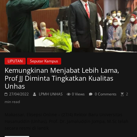
LIPUTAN
Seputar Kampus
Kemungkinan Menjabat Lebih Lama,
Prof JJ Diminta Tingkatkan Kualitas
Unhas
27/04/2022
LPMH UNHAS
0 Views
0 Comments
2
min read
Makassar, Eksepsi Online – (27/4) Rektor Baru Universitas
Hasanuddin (Unhas), Prof. Dr. Jamaluddin Jompa, M.Sc telah
secara resmi di lantik