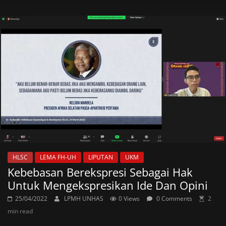
HLSC
LEMA FH-UH
LIPUTAN
UKM
Kebebasan Berekspresi Sebagai Hak
Untuk Mengekspresikan Ide Dan Opini
25/04/2022
LPMH UNHAS
0 Views
0 Comments
2
min read