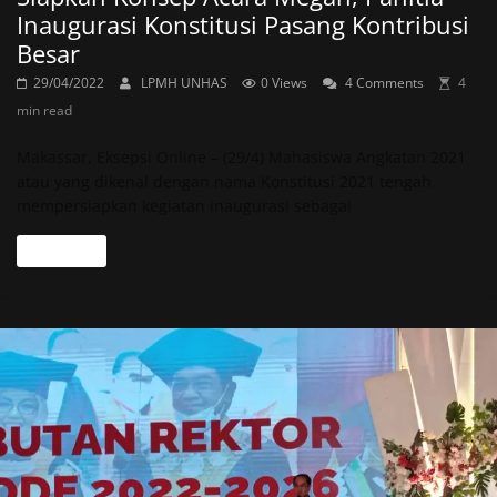
Inaugurasi Konstitusi Pasang Kontribusi
Besar
29/04/2022
LPMH UNHAS
0 Views
4 Comments
4
min read
Makassar, Eksepsi Online – (29/4) Mahasiswa Angkatan 2021
atau yang dikenal dengan nama Konstitusi 2021 tengah
mempersiapkan kegiatan inaugurasi sebagai
Read more