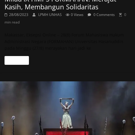
Kasih, Membangun Solidaritas
28/08/2023
LPMH UNHAS
0 Views
0 Comments
0
min read
Makassar, Eksepsi Online – 28(8) Forum Mahasiswa Hukum
Administrasi Negara (FORMAHAN) Universitas Hasanuddin
pada Minggu (27/8) merayakan hari jadi ke
Read more