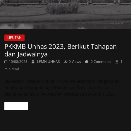
LIPUTAN
PKKMB Unhas 2023, Berikut Tahapan
dan Jadwalnya
10/08/2023
LPMH UNHAS
0 Views
0 Comments
1
min read
Makassar, Eksepsi Online – (10/8) Pelaksanaan Pengenalan
Kehidupan Kampus bagi Mahasiswa Baru atau biasa
disingkat dengan (PKKMB) Universitas Hasanuddin 2023
Read more