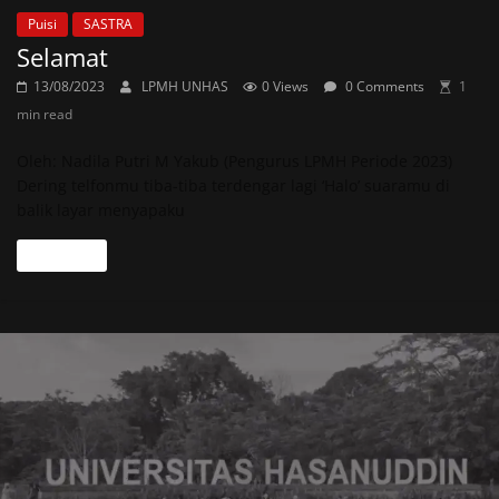
Puisi
SASTRA
Selamat
13/08/2023
LPMH UNHAS
0 Views
0 Comments
1
min read
Oleh: Nadila Putri M Yakub (Pengurus LPMH Periode 2023)
Dering telfonmu tiba-tiba terdengar lagi ‘Halo’ suaramu di
balik layar menyapaku
Read more