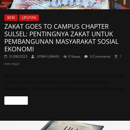
BEM
LIPUTAN
ZAKAT GOES TO CAMPUS CHAPTER
SULSEL: PENTINGNYA ZAKAT UNTUK
PEMBANGUNAN MASYARAKAT SOSIAL
EKONOMI
31/08/2023
LPMH UNHAS
0 Views
0 Comments
1
min read
Eksepsi Online, Makassar – (31/8) Badan Eksekutif Mahasiswa
Fakultas Hukum Universitas Hasanuddin (BEM FH-UH)
berkolaborasi dengan Forum Zakat dalam menyelenggarakan
Read more