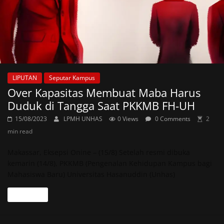
LIPUTAN
Seputar Kampus
Over Kapasitas Membuat Maba Harus
Duduk di Tangga Saat PKKMB FH-UH
15/08/2023
LPMH UNHAS
0 Views
0 Comments
2
min read
Makassar, Eksepsi Onine – (15/8) Setelah resmi dibuka
kemarin (14/8), PKKMB (Pengenalan Kehidupan Kampus bagi
Mahasiswa Baru) Universitas Hasanuddin (Unhas)
Read more