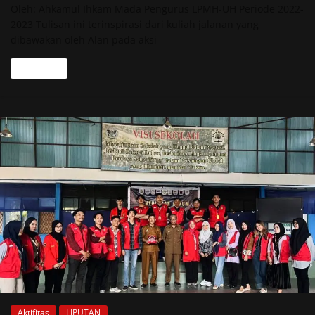
Oleh: Ahkamul Ihkam Mada Pengurus LPMH-UH Periode 2022-
2023 Tulisan ini terinspirasi dari kuliah jalanan yang
dibawakan oleh Alan pada aksi
Read more
Aktifitas
LIPUTAN