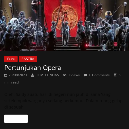
Puisi
SASTRA
Pertunjukan Opera
23/08/2023
LPMH UNHAS
0 Views
0 Comments
5
min read
Oleh: Saldy Suatu hari di negeri nun jauh di sana Yang
sekelompok warganya sedang berkumpul Dalam ruang gelap
di sebuah
Read more