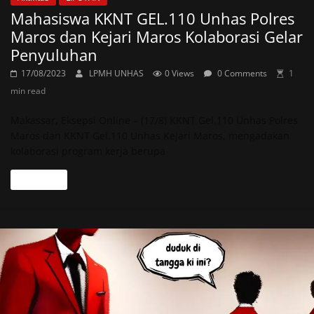
Mahasiswa KKNT GEL.110 Unhas Polres
Maros dan Kejari Maros Kolaborasi Gelar
Penyuluhan
17/08/2023
LPMH UNHAS
0 Views
0 Comments
1
min read
Makassar, Eksepsi Online – (17/8) KKNT Gel.110 Unhas Polres
Maros dan KKNT Gel.110 Unhas Kejari Maros, mengadakan
kolaborasi program kerja berupa
Read more